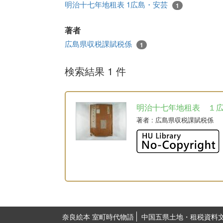
明治十七年地租表 1広島・安芸
1
著者
広島県収税課賦税係
1
検索結果 1 件
明治十七年地租表 １
著者
: 広島県収税課賦税係
奈良絵本 室町時代物語
中国五県土地・租税資料