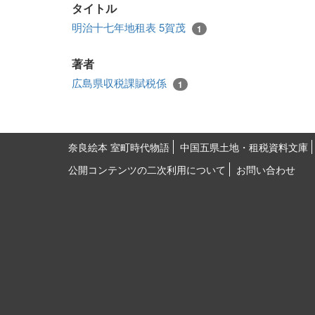
タイトル
明治十七年地租表 5賀茂
1
著者
広島県収税課賦税係
1
奈良絵本 室町時代物語
中国五県土地・租税資料文庫
公開コンテンツの二次利用について
お問い合わせ