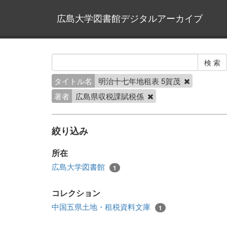
広島大学図書館デジタルアーカイブ
タイトル名
明治十七年地租表 5賀茂
著者
広島県収税課賦税係
絞り込み
所在
広島大学図書館
1
コレクション
中国五県土地・租税資料文庫
1