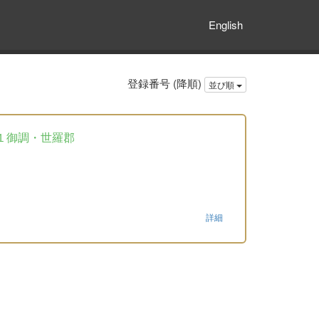
English
登録番号 (降順)
並び順
１御調・世羅郡
詳細