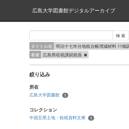
広島大学図書館デジタルアーカイブ
タイトル名
明治十七年分地租台帳増減材料 11御
著者
広島県収税課賦税係
絞り込み
所在
広島大学図書館
1
コレクション
中国五県土地・租税資料文庫
1