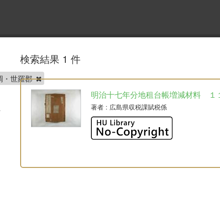
検索結果 1 件
調・世羅郡
明治十七年分地租台帳増減材料 １
著者
: 広島県収税課賦税係