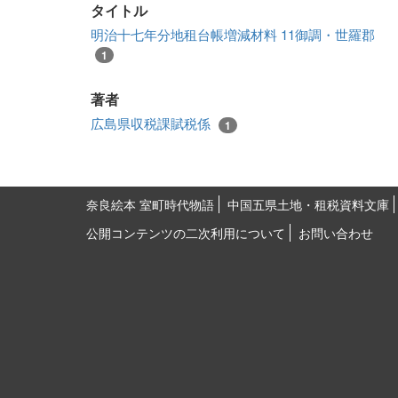
タイトル
明治十七年分地租台帳増減材料 11御調・世羅郡
1
著者
広島県収税課賦税係
1
奈良絵本 室町時代物語
中国五県土地・租税資料文庫
公開コンテンツの二次利用について
お問い合わせ