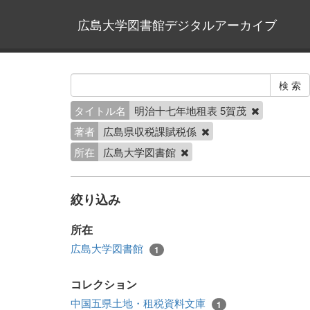
広島大学図書館デジタルアーカイブ
タイトル名
明治十七年地租表 5賀茂
著者
広島県収税課賦税係
所在
広島大学図書館
絞り込み
所在
広島大学図書館
1
コレクション
中国五県土地・租税資料文庫
1