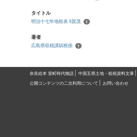
タイトル
明治十七年地租表 5賀茂
1
著者
広島県収税課賦税係
1
奈良絵本 室町時代物語
中国五県土地・租税資料文庫
公開コンテンツの二次利用について
お問い合わせ