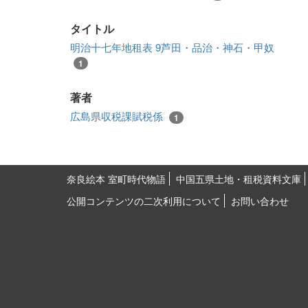
タイトル
明治十七年地租表 9芦田・品治・神石・甲奴
1
著者
広島県収税課賦税係
1
奈良絵本 室町時代物語
中国五県土地・租税資料文庫
公開コンテンツの二次利用について
お問い合わせ