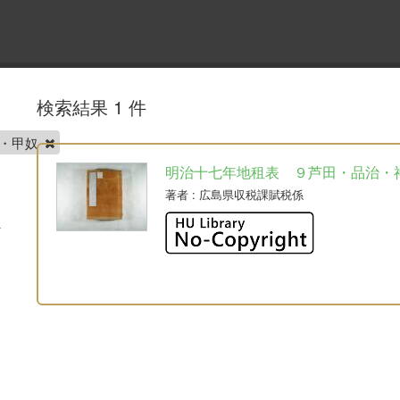
検索結果 1 件
石・甲奴
明治十七年地租表 ９芦田・品治・
著者
: 広島県収税課賦税係