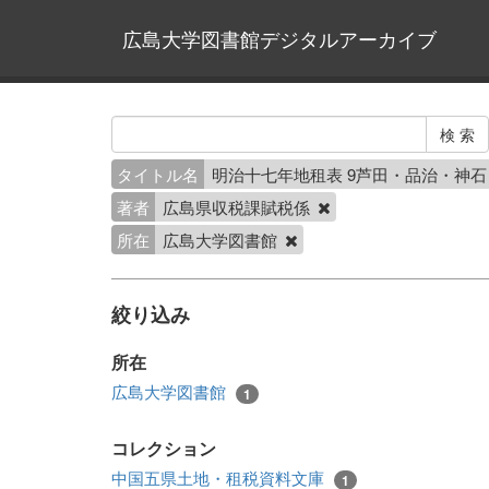
広島大学図書館デジタルアーカイブ
タイトル名
明治十七年地租表 9芦田・品治・神
著者
広島県収税課賦税係
所在
広島大学図書館
絞り込み
所在
広島大学図書館
1
コレクション
中国五県土地・租税資料文庫
1