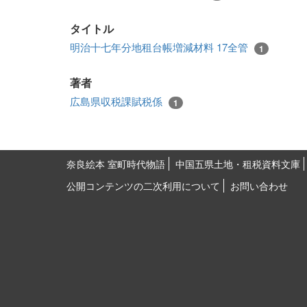
タイトル
明治十七年分地租台帳増減材料 17全管
1
著者
広島県収税課賦税係
1
奈良絵本 室町時代物語
中国五県土地・租税資料文庫
公開コンテンツの二次利用について
お問い合わせ