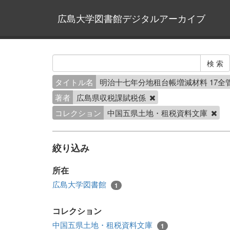
広島大学図書館デジタルアーカイブ
タイトル名
明治十七年分地租台帳増減材料 17全
著者
広島県収税課賦税係
コレクション
中国五県土地・租税資料文庫
絞り込み
所在
広島大学図書館
1
コレクション
中国五県土地・租税資料文庫
1