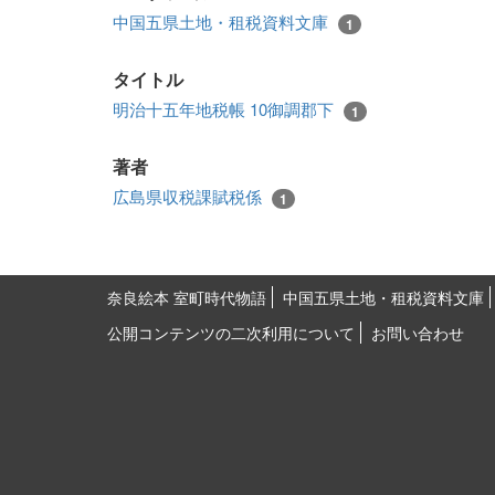
中国五県土地・租税資料文庫
1
タイトル
明治十五年地税帳 10御調郡下
1
著者
広島県収税課賦税係
1
奈良絵本 室町時代物語
中国五県土地・租税資料文庫
公開コンテンツの二次利用について
お問い合わせ