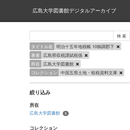
広島大学図書館デジタルアーカイブ
タイトル名
明治十五年地税帳 10御調郡下
著者
広島県収税課賦税係
所在
広島大学図書館
コレクション
中国五県土地・租税資料文庫
絞り込み
所在
広島大学図書館
1
コレクション