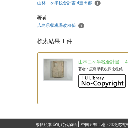
山林ニヶ半税合計書 4豊田郡
1
著者
広島県収税課改租係
1
検索結果 1 件
山林ニヶ半税合計書 
著者
: 広島県収税課改租係
奈良絵本 室町時代物語
中国五県土地・租税資料