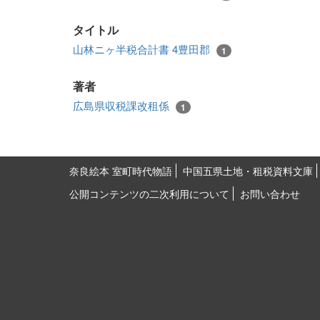
タイトル
山林ニヶ半税合計書 4豊田郡
1
著者
広島県収税課改租係
1
奈良絵本 室町時代物語
中国五県土地・租税資料文庫
公開コンテンツの二次利用について
お問い合わせ