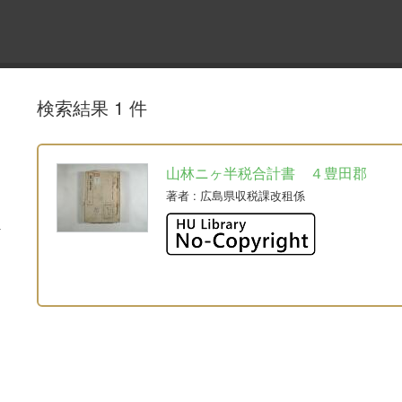
検索結果 1 件
山林ニヶ半税合計書 ４豊田郡
著者
: 広島県収税課改租係