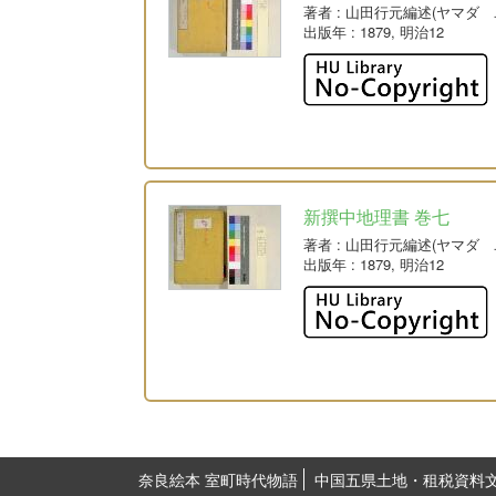
著者
: 山田行元編述(ヤマダ 
出版年
: 1879, 明治12
新撰中地理書 巻七
著者
: 山田行元編述(ヤマダ 
出版年
: 1879, 明治12
奈良絵本 室町時代物語
中国五県土地・租税資料