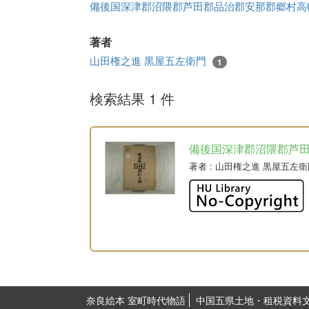
備後国深津郡沼隈郡芦田郡品治郡安那郡郷村
著者
山田権之進 黒屋五左衛門
1
検索結果 1 件
備後国深津郡沼隈郡芦
著者
: 山田権之進 黒屋五左衛
奈良絵本 室町時代物語
中国五県土地・租税資料