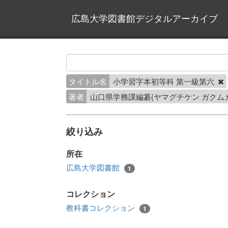
広島大学図書館デジタルアーカイブ
タイトル名
小学習字本初等科 第一級第六
著者
山口県学務課編纂(ヤマグチケン ガクムカ
絞り込み
所在
広島大学図書館
1
コレクション
教科書コレクション
1