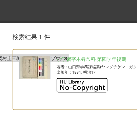
検索結果 1 件
岡村圭三著(オカムラ ケイゾウ)
小学習字本尋常科 第四学年後期
著者
: 山口県学務課編纂(ヤマグチケン ガク
出版年
: 1884, 明治17