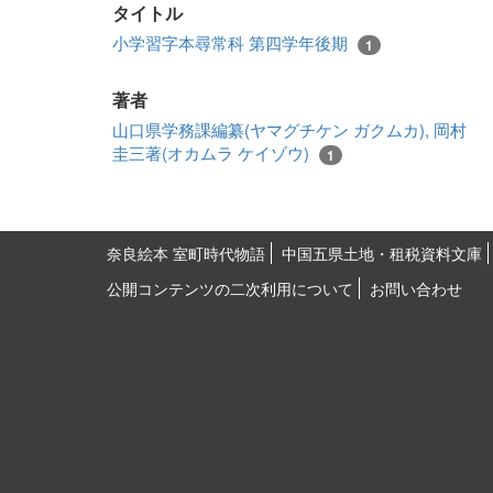
タイトル
小学習字本尋常科 第四学年後期
1
著者
山口県学務課編纂(ヤマグチケン ガクムカ), 岡村
圭三著(オカムラ ケイゾウ)
1
奈良絵本 室町時代物語
中国五県土地・租税資料文庫
公開コンテンツの二次利用について
お問い合わせ