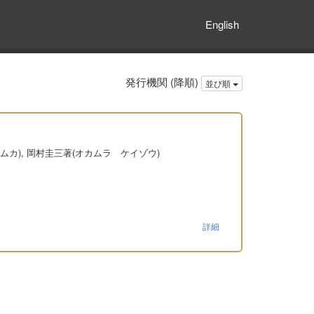
English
発行機関 (降順)
並び順
ムカ), 岡村圭三著(オカムラ ケイゾウ)
詳細