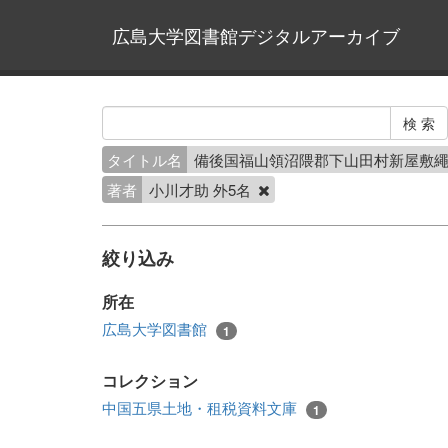
広島大学図書館デジタルアーカイブ
タイトル名
備後国福山領沼隈郡下山田村新屋敷
著者
小川才助 外5名
絞り込み
所在
広島大学図書館
1
コレクション
中国五県土地・租税資料文庫
1