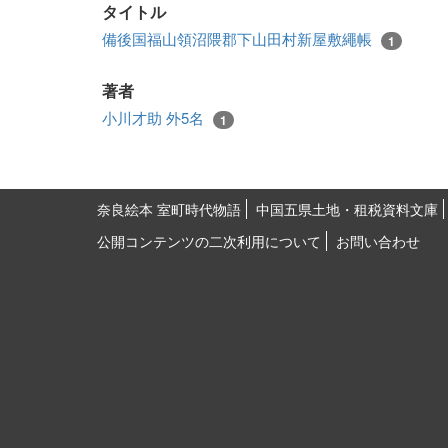
タイトル
備後国福山領沼隈郡下山田村新屋敷繩帳
1
著者
小川才助 外5名
1
奈良絵本 室町時代物語
中国五県土地・租税資料文庫
公開コンテンツの二次利用について
お問い合わせ