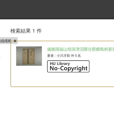
検索結果 1 件
屋鋪繩帳
備後国福山領深津沼隈分郡横島村新
著者
: 小川才助 外５名