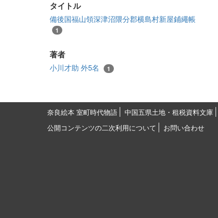
タイトル
備後国福山領深津沼隈分郡横島村新屋鋪繩帳
1
著者
小川才助 外5名
1
奈良絵本 室町時代物語
中国五県土地・租税資料文庫
公開コンテンツの二次利用について
お問い合わせ