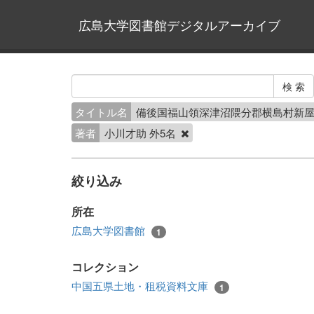
広島大学図書館デジタルアーカイブ
タイトル名
備後国福山領深津沼隈分郡横島村新
著者
小川才助 外5名
絞り込み
所在
広島大学図書館
1
コレクション
中国五県土地・租税資料文庫
1