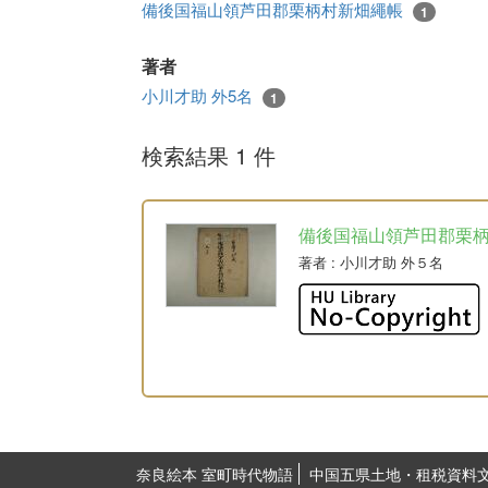
備後国福山領芦田郡栗柄村新畑繩帳
1
著者
小川才助 外5名
1
検索結果 1 件
備後国福山領芦田郡栗
著者
: 小川才助 外５名
奈良絵本 室町時代物語
中国五県土地・租税資料