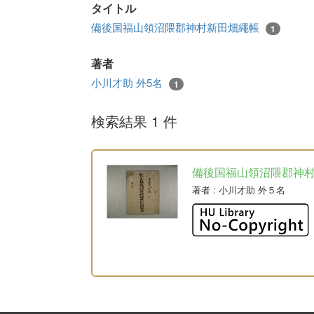
タイトル
備後国福山領沼隈郡神村新田畑繩帳
1
著者
小川才助 外5名
1
検索結果 1 件
備後国福山領沼隈郡神
著者
: 小川才助 外５名