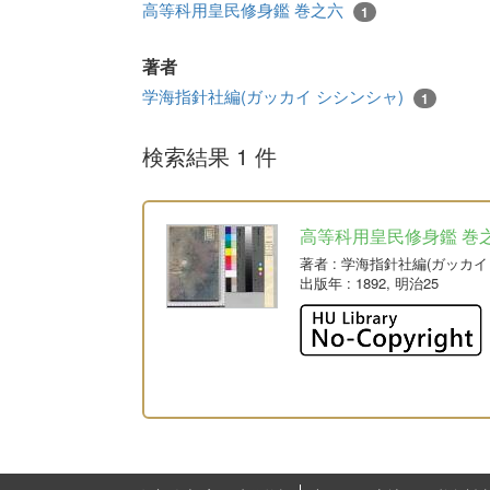
高等科用皇民修身鑑 巻之六
1
著者
学海指針社編(ガッカイ シシンシャ)
1
検索結果 1 件
高等科用皇民修身鑑 巻
著者
: 学海指針社編(ガッカ
出版年
: 1892, 明治25