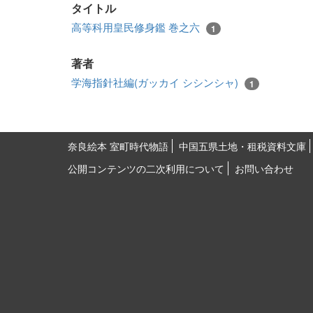
タイトル
高等科用皇民修身鑑 巻之六
1
著者
学海指針社編(ガッカイ シシンシャ)
1
奈良絵本 室町時代物語
中国五県土地・租税資料文庫
公開コンテンツの二次利用について
お問い合わせ