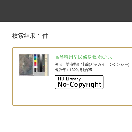
検索結果 1 件
高等科用皇民修身鑑 巻之六
著者
: 学海指針社編(ガッカイ シシンシャ)
出版年
: 1892, 明治25