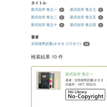
タイトル
新式化学 巻之一
新式化学 巻之七
1
1
新式化学 巻之二
新式化学 巻之五
1
1
新式化学 巻之十
新式化学 巻之四
1
1
著者
太田雄寧訳纂(オオタ ユウネイ)
10
検索結果 10 件
新式化学 巻之一
著者
: 太田雄寧訳纂(オオタ 
出版年
: 1877, 明治10