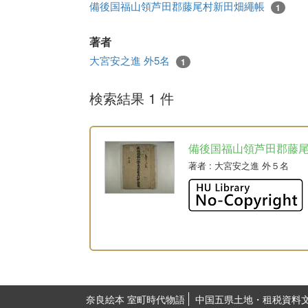
備後国福山領芦田郡藤尾村新田畑繩帳
1
著者
大宮安之進 外5名
1
検索結果 1 件
備後国福山領芦田郡藤
著者
: 大宮安之進 外５名
奈良絵本 室町時代物語
中国五県土地・租税資料