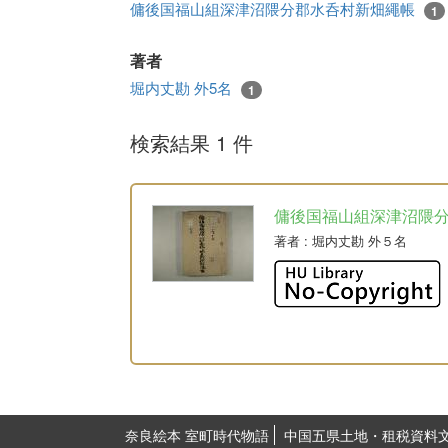
傭後国福山組深津沼隈分郡水呑村新畑繩帳
1
著者
堀内丈勘 外5名
1
検索結果 1 件
傭後国福山組深津沼隈
著者
: 堀内丈勘 外５名
奈良絵本 室町時代物語
中国五県土地・租税資料