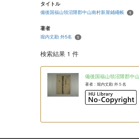
タイトル
備後国福山領沼隈郡中山南村新屋鋪繩帳
1
著者
堀内丈勘 外5名
1
検索結果 1 件
備後国福山領沼隈郡中
著者
: 堀内丈勘 外５名