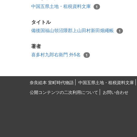
中国五県土地・租税資料文庫
1
タイトル
備後国福山領沼隈郡上山田村新田畑繩帳
1
著者
喜多村九郎右衛門 外5名
1
奈良絵本 室町時代物語
中国五県土地・租税資料文庫
公開コンテンツの二次利用について
お問い合わせ