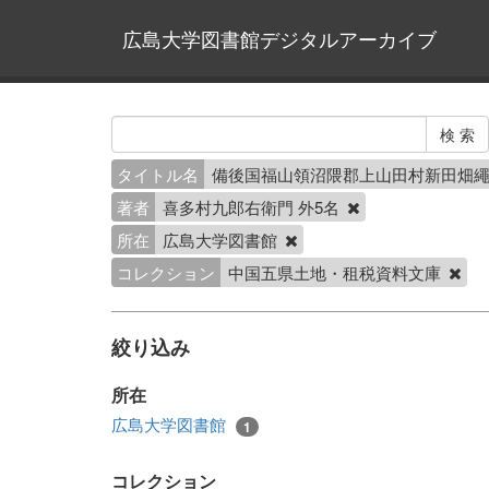
広島大学図書館デジタルアーカイブ
タイトル名
備後国福山領沼隈郡上山田村新田畑
著者
喜多村九郎右衛門 外5名
所在
広島大学図書館
コレクション
中国五県土地・租税資料文庫
絞り込み
所在
広島大学図書館
1
コレクション