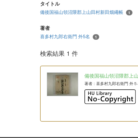
タイトル
備後国福山領沼隈郡上山田村新田畑繩帳
1
著者
喜多村九郎右衛門 外5名
1
検索結果 1 件
備後国福山領沼隈郡上
著者
: 喜多村九郎右衛門 外５