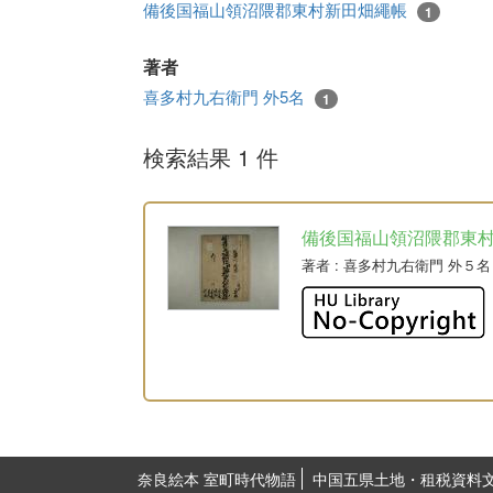
備後国福山領沼隈郡東村新田畑繩帳
1
著者
喜多村九右衛門 外5名
1
検索結果 1 件
備後国福山領沼隈郡東
著者
: 喜多村九右衛門 外５名
奈良絵本 室町時代物語
中国五県土地・租税資料