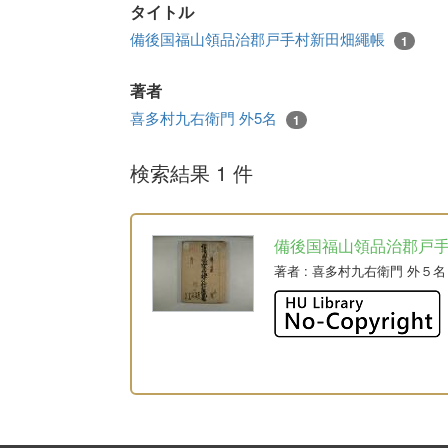
タイトル
備後国福山領品治郡戸手村新田畑繩帳
1
著者
喜多村九右衛門 外5名
1
検索結果 1 件
備後国福山領品治郡戸
著者
: 喜多村九右衛門 外５名