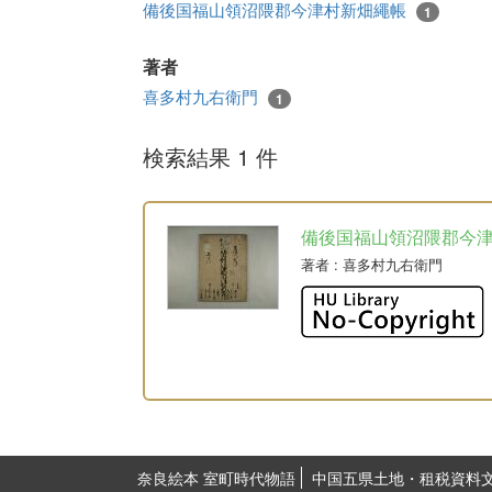
備後国福山領沼隈郡今津村新畑繩帳
1
著者
喜多村九右衛門
1
検索結果 1 件
備後国福山領沼隈郡今
著者
: 喜多村九右衛門
奈良絵本 室町時代物語
中国五県土地・租税資料