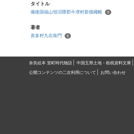
タイトル
備後国福山領沼隈郡今津村新畑繩帳
1
著者
喜多村九右衛門
1
奈良絵本 室町時代物語
中国五県土地・租税資料文庫
公開コンテンツの二次利用について
お問い合わせ