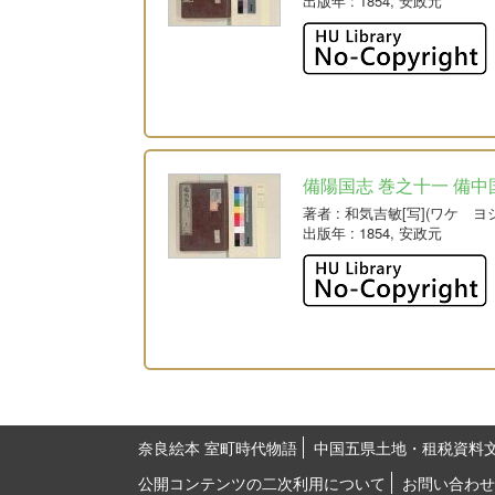
出版年
: 1854, 安政元
備陽国志 巻之十一 備中
著者
: 和気吉敏[写](ワケ ヨ
出版年
: 1854, 安政元
奈良絵本 室町時代物語
中国五県土地・租税資料
公開コンテンツの二次利用について
お問い合わせ