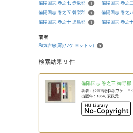
備陽国志 巻之七 赤坂郡
備陽国志 巻之
1
備陽国志 巻之五 磐梨郡
備陽国志 巻之
1
備陽国志 巻之十 児島郡
備陽国志 巻之
1
著者
和気吉敏[写](ワケ ヨシトシ)
9
検索結果 9 件
備陽国志 巻之三 御野郡
著者
: 和気吉敏[写](ワケ ヨ
出版年
: 1854, 安政元