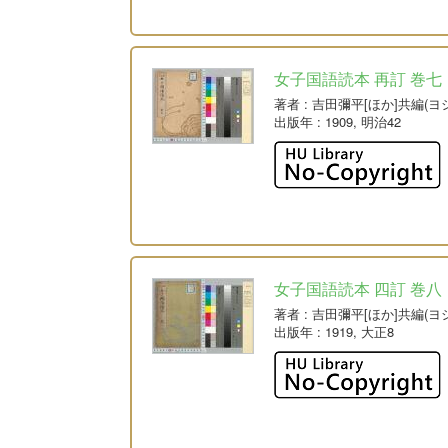
女子国語読本 再訂 巻七
著者
: 吉田彌平[ほか]共編(
出版年
: 1909, 明治42
女子国語読本 四訂 巻八
著者
: 吉田彌平[ほか]共編(
出版年
: 1919, 大正8