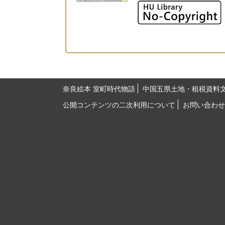
奈良絵本 室町時代物語
中国五県土地・租税資料
公開コンテンツの二次利用について
お問い合わせ