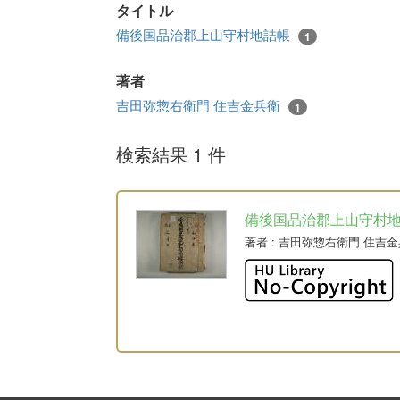
タイトル
備後国品治郡上山守村地詰帳
1
著者
吉田弥惣右衛門 住吉金兵衛
1
検索結果 1 件
備後国品治郡上山守村
著者
: 吉田弥惣右衛門 住吉