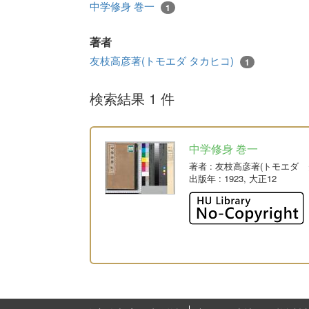
中学修身 巻一
1
著者
友枝高彦著(トモエダ タカヒコ)
1
検索結果 1 件
中学修身 巻一
著者
: 友枝高彦著(トモエダ 
出版年
: 1923, 大正12