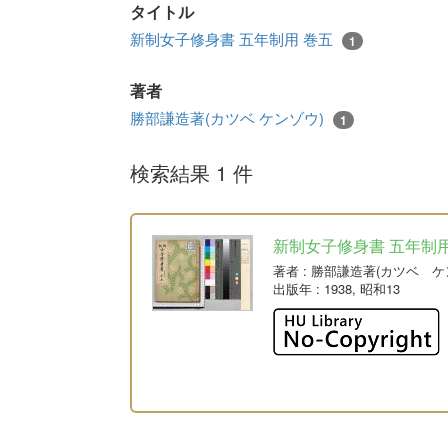
タイトル
新制女子修身書 五年制用 巻五
1
著者
勝部謙造著(カツベ ケンゾウ)
1
検索結果 1 件
新制女子修身書 五年制用
著者
: 勝部謙造著(カツベ ケ
出版年
: 1938, 昭和13