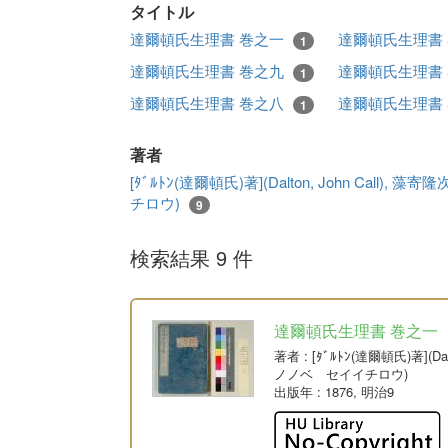
タイトル
達爾頓氏生理書 巻之一
達爾頓氏生理書
1
達爾頓氏生理書 巻之九
達爾頓氏生理書
1
達爾頓氏生理書 巻之八
達爾頓氏生理書
1
著者
[ﾀﾞﾙﾄﾝ(達爾頓氏)著](Dalton, John Cal
チロウ)
9
検索結果 9 件
達爾頓氏生理書 巻之一
著者
: [ﾀﾞﾙﾄﾝ(達爾頓氏)著](
ノノベ セイイチロウ)
出版年
: 1876, 明治9