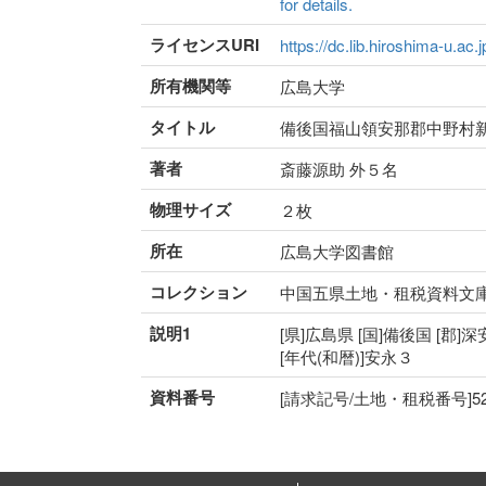
for details.
ライセンスURI
https://dc.lib.hiroshima-u.ac.
所有機関等
広島大学
タイトル
備後国福山領安那郡中野村
著者
斎藤源助 外５名
物理サイズ
２枚
所在
広島大学図書館
コレクション
中国五県土地・租税資料文
説明1
[県]広島県 [国]備後国 [郡]
[年代(和暦)]安永３
資料番号
[請求記号/土地・租税番号]52-17