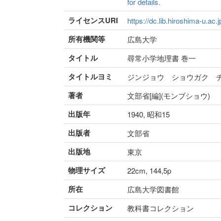
for details.
ライセンスURI
https://dc.lib.hiroshima-u.ac.
所有機関等
広島大学
タイトル
尋常小学地理書 巻一
タイトルヨミ
ジンジョウ ショウガク 
著者
文部省[編](モンブショウ)
出版年
1940, 昭和15
出版者
文部省
出版地
東京
物理サイズ
22cm, 144,5p
所在
広島大学図書館
コレクション
教科書コレクション