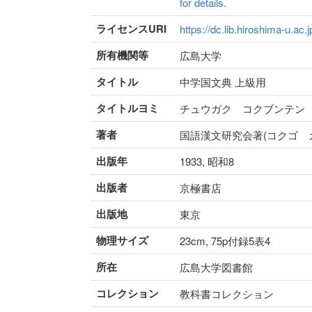
for details.
ライセンスURI
https://dc.lib.hiroshima-u.ac.
所有機関等
広島大学
タイトル
中学国文典 上級用
タイトルヨミ
チュウガク コクブンテン
著者
国語漢文研究会著(コクゴ 
出版年
1933, 昭和8
出版者
京極書店
出版地
東京
物理サイズ
23cm, 75p付録5表4
所在
広島大学図書館
コレクション
教科書コレクション