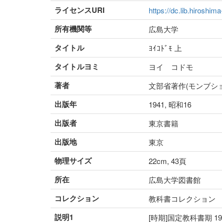
ライセンスURI
https://dc.lib.hiroshim
所有機関等
広島大学
タイトル
ﾖｲｺﾄﾞﾓ 上
タイトルヨミ
ヨイ コドモ
著者
文部省著作(モンブシ
出版年
1941, 昭和16
出版者
東京書籍
出版地
東京
物理サイズ
22cm, 43頁
所在
広島大学図書館
コレクション
教科書コレクション
説明1
[時期]国定教科書期 1