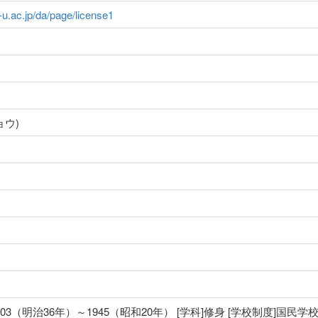
a-u.ac.jp/da/page/license1
ョウ)
903（明治36年）～1945（昭和20年） [学科]修身 [学校制度]国民学