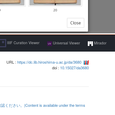
IIIF Curation Viewer
Universal Viewer
Mirador
URL :
https://dc.lib.hiroshima-u.ac.jp/da/3680
doi :
10.15027/da3680
t is available under the terms