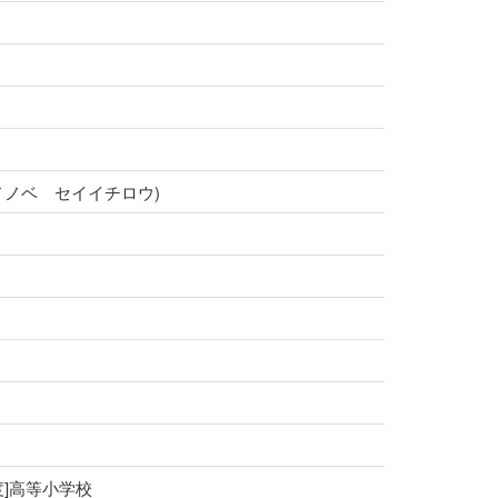
校(モノノベ セイイチロウ)
度]高等小学校