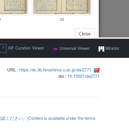
IIIF Curation Viewer
Universal Viewer
Mirador
URL :
https://dc.lib.hiroshima-u.ac.jp/da/2771
doi :
10.15027/da2771
t is available under the terms