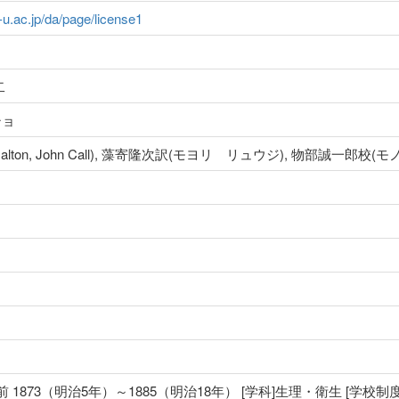
a-u.ac.jp/da/page/license1
二
ショ
(Dalton, John Call), 藻寄隆次訳(モヨリ リュウジ), 物部誠一郎
 1873（明治5年）～1885（明治18年） [学科]生理・衛生 [学校制