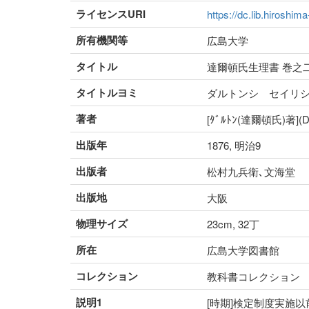
ライセンスURI
https://dc.lib.hiroshim
所有機関等
広島大学
タイトル
達爾頓氏生理書 巻之
タイトルヨミ
ダルトンシ セイリ
著者
[ﾀﾞﾙﾄﾝ(達爾頓氏)著]
出版年
1876, 明治9
出版者
松村九兵衛､文海堂
出版地
大阪
物理サイズ
23cm, 32丁
所在
広島大学図書館
コレクション
教科書コレクション
説明1
[時期]検定制度実施以前