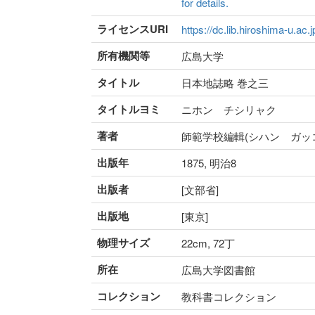
for details.
ライセンスURI
https://dc.lib.hiroshima-u.ac.
所有機関等
広島大学
タイトル
日本地誌略 巻之三
タイトルヨミ
ニホン チシリャク
著者
師範学校編輯(シハン ガッ
出版年
1875, 明治8
出版者
[文部省]
出版地
[東京]
物理サイズ
22cm, 72丁
所在
広島大学図書館
コレクション
教科書コレクション