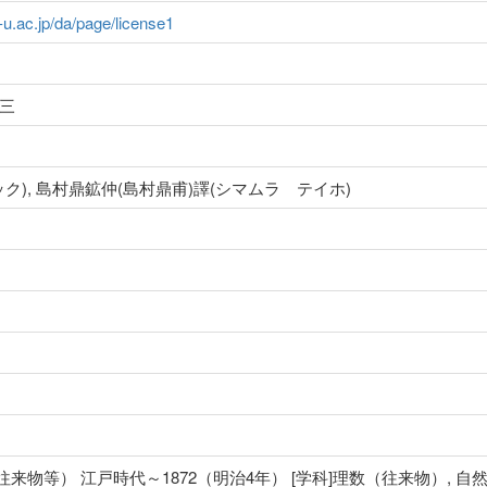
a-u.ac.jp/da/page/license1
十三
(リバック), 島村鼎鉱仲(島村鼎甫)譯(シマムラ テイホ)
来物等） 江戸時代～1872（明治4年） [学科]理数（往来物）, 自然,