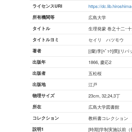
ライセンスURI
https://dc.lib.hiroshim
所有機関等
広島大学
タイトル
生理発蒙 巻之十二･
タイトルヨミ
セイリ ハツモウ
著者
[(蘭)李[ﾊﾞｯｸ]撰]
出版年
1866, 慶応2
出版者
五松桜
出版地
江戸
物理サイズ
23cm, 32,24,3丁
所在
広島大学図書館
コレクション
教科書コレクション
説明1
[時期]学制実施以前（往