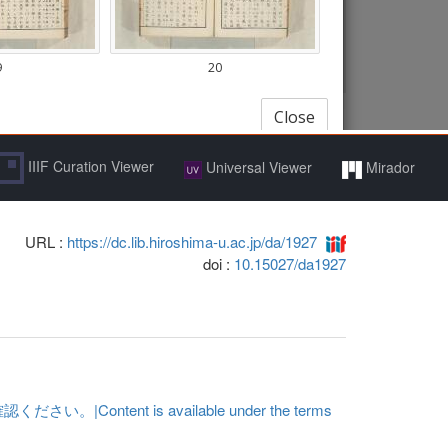
IIIF Curation Viewer
Universal Viewer
Mirador
URL :
https://dc.lib.hiroshima-u.ac.jp/da/1927
doi :
10.15027/da1927
t is available under the terms