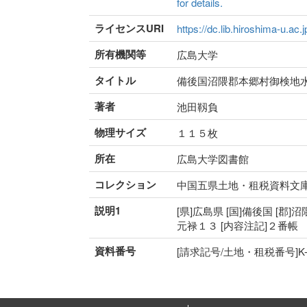
for details.
ライセンスURI
https://dc.lib.hiroshima-u.ac.
所有機関等
広島大学
タイトル
備後国沼隈郡本郷村御検地
著者
池田靱負
物理サイズ
１１５枚
所在
広島大学図書館
コレクション
中国五県土地・租税資料文
説明1
[県]広島県 [国]備後国 [郡]沼
元禄１３ [内容注記]２番帳
資料番号
[請求記号/土地・租税番号]K-4-5