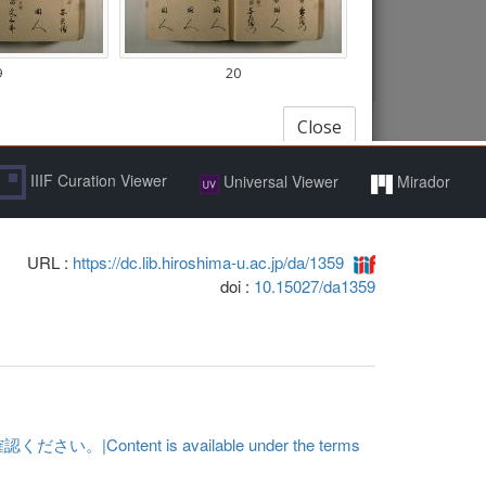
IIIF Curation Viewer
Universal Viewer
Mirador
URL :
https://dc.lib.hiroshima-u.ac.jp/da/1359
doi :
10.15027/da1359
t is available under the terms