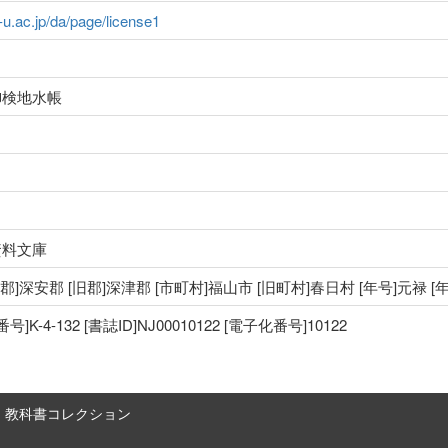
a-u.ac.jp/da/page/license1
御検地水帳
資料文庫
 [郡]深安郡 [旧郡]深津郡 [市町村]福山市 [旧町村]春日村 [年号]元禄 
-4-132 [書誌ID]NJ00010122 [電子化番号]10122
教科書コレクション