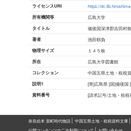
ライセンスURI
https://dc.lib.hiroshim
所有機関等
広島大学
タイトル
備後国深津郡吉田村
著者
池田靱負
物理サイズ
１４５枚
所在
広島大学図書館
コレクション
中国五県土地・租税
説明1
[県]広島県 [国]備後国
資料番号
[請求記号/土地・租税番号]K
奈良絵本 室町時代物語
中国五県土地・租税資料文庫
公開コンテンツの二次利用について
お問い合わせ