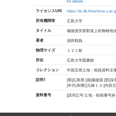
for details.
ライセンスURI
https://dc.lib.hiroshima-u.ac.
所有機関等
広島大学
タイトル
備後国安那郡道上村御検地
著者
池田靱負
物理サイズ
１２１枚
所在
広島大学図書館
コレクション
中国五県土地・租税資料文
説明1
[県]広島県 [国]備後国 [郡]
[年代(和暦)]元禄１３ [内容
資料番号
[請求記号/土地・租税番号]K-4-1