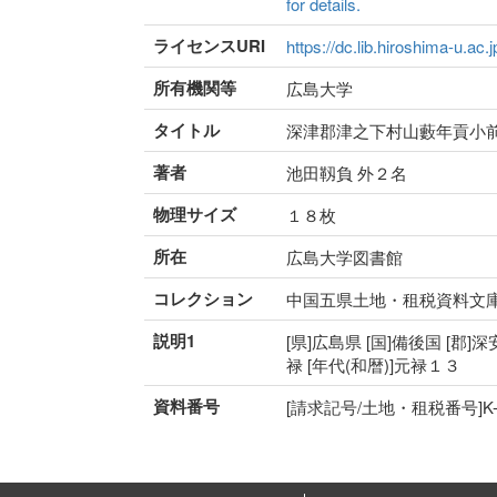
for details.
ライセンスURI
https://dc.lib.hiroshima-u.ac.
所有機関等
広島大学
タイトル
深津郡津之下村山藪年貢小
著者
池田靱負 外２名
物理サイズ
１８枚
所在
広島大学図書館
コレクション
中国五県土地・租税資料文
説明1
[県]広島県 [国]備後国 [郡]
禄 [年代(和暦)]元禄１３
資料番号
[請求記号/土地・租税番号]K-15-