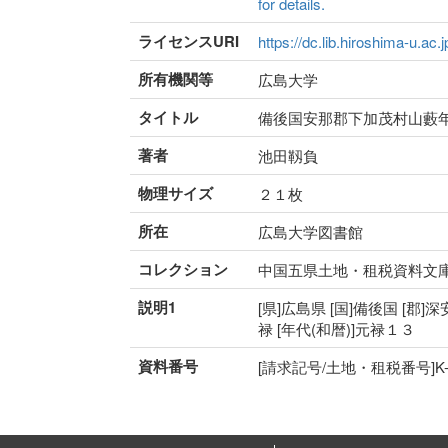
for details.
ライセンスURI
https://dc.lib.hiroshima-u.ac.
所有機関等
広島大学
タイトル
備後国安那郡下加茂村山藪
著者
池田靱負
物理サイズ
２１枚
所在
広島大学図書館
コレクション
中国五県土地・租税資料文
説明1
[県]広島県 [国]備後国 [郡]
禄 [年代(和暦)]元禄１３
資料番号
[請求記号/土地・租税番号]K-15-