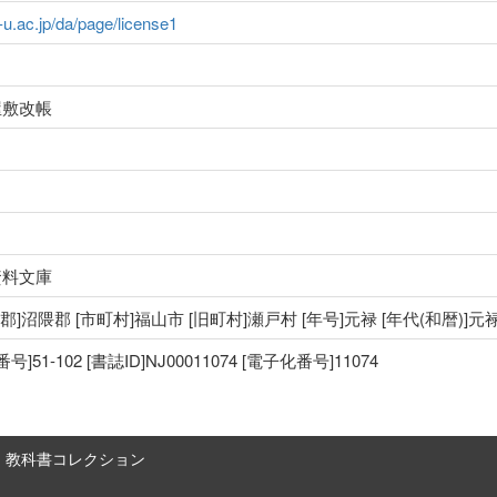
a-u.ac.jp/da/page/license1
屋敷改帳
資料文庫
 [郡]沼隈郡 [市町村]福山市 [旧町村]瀬戸村 [年号]元禄 [年代(和暦)]元
1-102 [書誌ID]NJ00011074 [電子化番号]11074
教科書コレクション