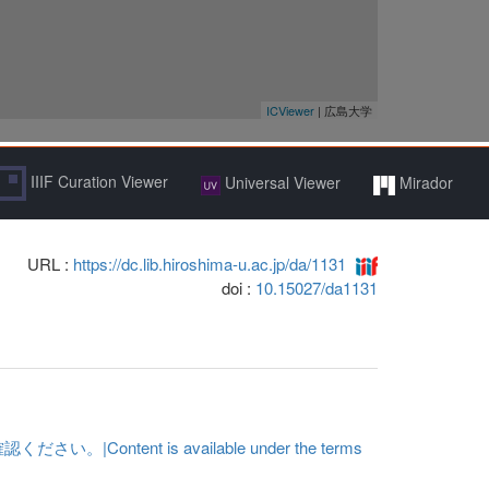
IIIF Curation Viewer
Universal Viewer
Mirador
URL :
https://dc.lib.hiroshima-u.ac.jp/da/1131
doi :
10.15027/da1131
t is available under the terms