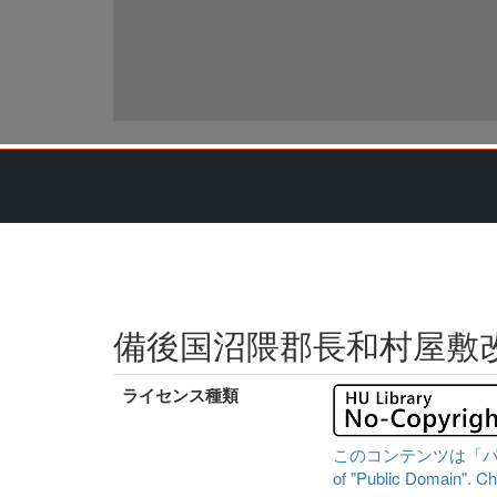
備後国沼隈郡長和村屋敷
ライセンス種類
このコンテンツは「パブリッ
of "Public Domain". Che