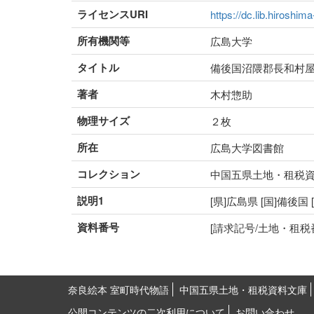
ライセンスURI
https://dc.lib.hiroshim
所有機関等
広島大学
タイトル
備後国沼隈郡長和村
著者
木村惣助
物理サイズ
２枚
所在
広島大学図書館
コレクション
中国五県土地・租税
説明1
[県]広島県 [国]備後国
資料番号
[請求記号/土地・租税番号]5
奈良絵本 室町時代物語
中国五県土地・租税資料文庫
公開コンテンツの二次利用について
お問い合わせ