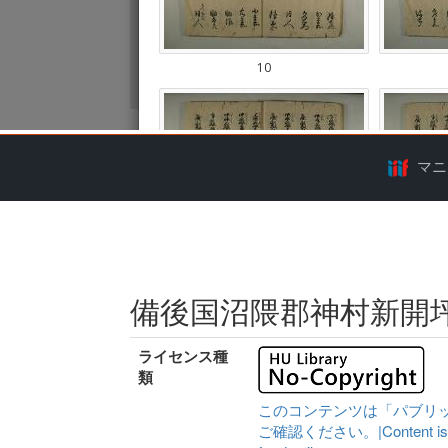
マニ
備後国沼隈郡神村新開
ライセンス種
類
このコンテンツは「パブリ
ご確認ください。|Content is availa