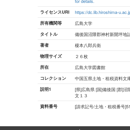
for details.
ライセンスURI
https://dc.lib.hiroshima-u.ac.
所有機関等
広島大学
タイトル
備後国沼隈郡神村新開坪地
著者
榎本八郎兵衛
物理サイズ
２６枚
所在
広島大学図書館
コレクション
中国五県土地・租税資料文
説明1
[県]広島県 [国]備後国 [郡]沼
文１３
資料番号
[請求記号/土地・租税番号]51-20