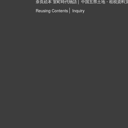
奈良絵本 室町時代物語
中国五県土地・租税資料
Reusing Contents
Inquiry